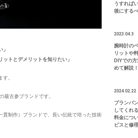
うすれば
後にする
2023.04.3
腕時計の
い」
リットや
リットとデメリットを知りたい」
DIYでの
めて解説
ます。
2024.02.22
界の最古参ブランドです。
ブランパ
してくれ
一貫制作）ブランドで、長い伝統で培った技術
料金につ
ビスと修