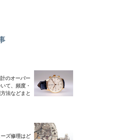
事
時計のオーバー
ついて、頻度・
頼方法などまと
ューズ修理はど