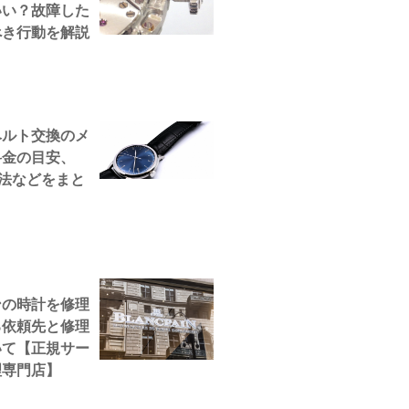
いい？故障した
べき行動を解説
ベルト交換のメ
料金の目安、
方法などをまと
！
ンの時計を修理
る依頼先と修理
いて【正規サー
理専門店】