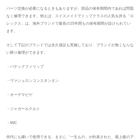
パーツ交換が必要になるときもありますが、部品の保有期間内であれば問題
なく修理できます。例えば、スイスメイドでトップクラスの人気を誇る「ロ
レックス」は、海外ブランドで最長の25年間もの保有期間が設けられてい
ます。
そして下記のブランドでは永久保証も実施しており、ブランドが無くならな
い限り修理ができます。
・パテックフィリップ
・ヴァシュロンコンスタンタン
・オーデマピゲ
・ジャガールクルト
・IWC
何代にも継いで使用できる、まさに「一生もの」が約束された、最上級のア