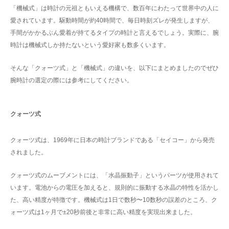
「機械式」は時計の元祖ともいえる機構で、数百年にわたって世界中の人に
愛されています。駆動時間が約40時間で、毎日時刻ズレが発生しますが、
手間がかかるぶん愛着が持てるタイプの時計と言えるでしょう。実際に、腕
時計は機械式しか持たないという愛好家も数多くいます。
そんな「クォーツ式」と「機械式」の違いを、以下にまとめましたのでぜひ
腕時計の選定の際には参考にしてください。
クォーツ式
クォーツ式は、1969年に日本の時計ブランドである「セイコー」から発売
されました。
クォーツ式のムーブメントには、「水晶振動子」というパーツが使用されて
います。電池からの電圧を加えると、規則的に振動する水晶の特性を活かし
た、高い精度が特徴です。機械式は1日で数秒〜10数秒の誤差のところ、ク
ォーツ式は1ヶ月で±20秒前後と非常に高い精度を実現出来ました。