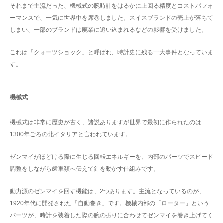
それまで主流だった、機械式の腕時計をはるかに上回る精度とコストパフォ
ーマンスで、一気に世界中を席巻しました。スイスブランドの売上が落ちて
しまい、一部のブランドは廃業に追い込まれるなどの影響を受けました。
これは「クォーツショック」と呼ばれ、時計史に残る一大事件となっていま
す。
機械式
機械式は非常に歴史が古く、諸説ありますが世界で最初に作られたのは
1300年ごろの北イタリアと言われています。
ゼンマイがほどける際に生じる回転エネルギーを、内部のパーツでスピード
調整をしながら歯車類へ伝えて針を動かす仕組みです。
動力源のゼンマイを回す機能は、2つあります。主流となっているのが、
1920年代に開発された「自動巻き」です。機械内部の「ローター」という
パーツが、時計を装着した際の腕の振りに合わせてゼンマイを巻き上げてく