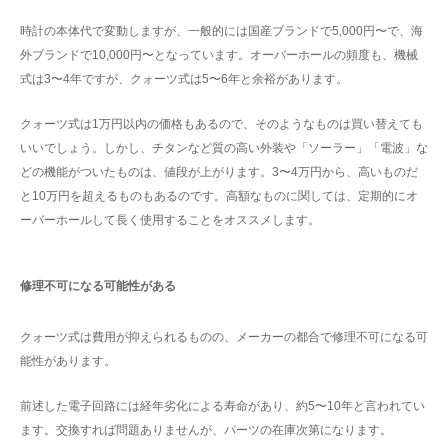
時計の本体代で変動しますが、一般的には国産ブランドで5,000円〜で、海
外ブランドで10,000円〜となっています。オーバーホールの頻度も、機械
式は3〜4年ですが、クォーツ式は5〜6年と余裕があります。
クォーツ式は1万円以内の価格もあるので、そのようなものは買い替えても
いいでしょう。しかし、チタンなど質の高い外装や「ソーラー」「電波」な
どの機能がついたものは、値段が上がります。3〜4万円から、高いものだ
と10万円を超えるものもあるのです。高額なものに関しては、定期的にオ
ーバーホールして長く使用することをオススメします。
修理不可になる可能性がある
クォーツ式は費用が抑えられるものの、メーカーの都合で修理不可になる可
能性があります。
前述した電子回路には経年劣化による寿命があり、約5〜10年と言われてい
ます。交換すれば問題ありませんが、パーツの在庫次第になります。